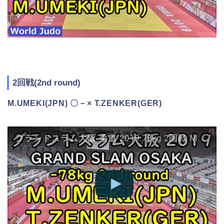
2回戦(2nd round)
M.UMEKI(JPN) 〇－× T.ZENKER(GER)
グランドスラム大阪 柔道 2019 78kg 2回戦 M.UMEKI vs T.ZENKER Judo