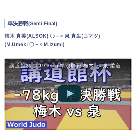
準決勝戦(Semi Final)
梅木 真美(ALSOK) 〇－× 泉 真生(コマツ)
(M.Umeki 〇－× M.Izumi)
講道館杯 2019 78kg 準決勝戦 梅木 vs 泉 柔道 Judo