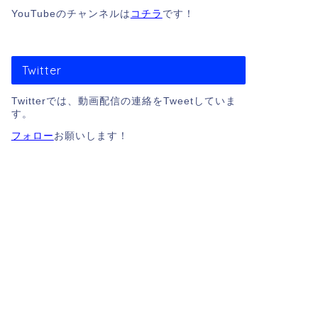
YouTubeのチャンネルは
コチラ
です！
English Follows Japan
relating these video
Twitter
Twitterでは、動画配信の連絡をTweetしていま
大会別動画
す。
大会別動画
国民体育大会 柔
フォロー
お願いします！
English Follows Japan
relating these video
大会別動画
全日本学生柔道
English Follows Japan
relating these video
大会別動画
全日本ジュニ
2019