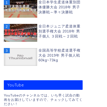
全日本学生柔道体重別団
体優勝大会 2018年 男子
柔道グランドス
決勝戦～準々決勝戦
English Follows Japan
relating these video
全日本ジュニア柔道体重
別選手権大会 2018年 男
子個人 ３回戦～２回戦
大会別動画
全国高等学校柔道選手権
大会 2019年 男子個人戦
講道館杯 全
60kg~73kg
English Follows Japan
relating these video
YouTube
YouTubeのチャンネルでは、いち早く試合の動
大会別動画
画をお届けしていますので、チェックしてみてく
ださい！
全日本学生柔