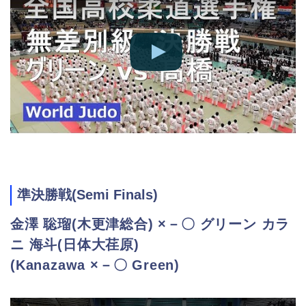
準決勝戦(Semi Finals)
金澤 聡瑠(木更津総合) ×－〇 グリーン カラ
ニ 海斗(日体大荏原)
(Kanazawa ×－〇 Green)