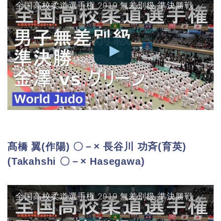
全国高校柔道選手権 2019 無差別級 準決勝戦 金澤 vs グリーン JUDO
髙橋 翼(作陽) 〇－× 長谷川 功斉(育英)
(Takahshi 〇－× Hasegawa)
全国高校柔道選手権 2019 無差別級 準決勝戦 髙橋 vs 長谷川 JUDO