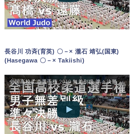
長谷川 功斉(育英) 〇－× 瀧石 靖弘(国東)
(Hasegawa 〇－× Takiishi)
全国高校柔道選手権 2019 無差別級 準々決勝 長谷川 vs 瀧石 JUDO