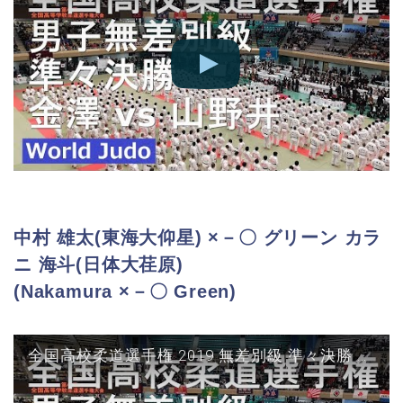
中村 雄太(東海大仰星) ×－〇 グリーン カラ
ニ 海斗(日体大荏原)
(Nakamura ×－〇 Green)
全国高校柔道選手権 2019 無差別級 準々決勝 中村 vs グリーン JUDO