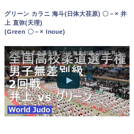
グリーン カラニ 海斗(日体大荏原) 〇－× 井
上 直弥(天理)
(Green 〇－× Inoue)
全国高校柔道選手権 2019 無差別級 2回戦 井上 vs グリーン JUDO