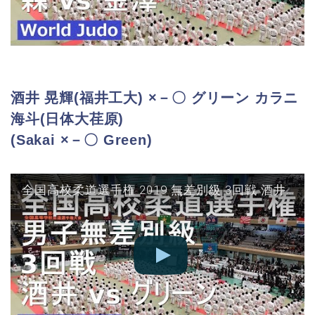
酒井 晃輝(福井工大) ×－〇 グリーン カラニ
海斗(日体大荏原)
(Sakai ×－〇 Green)
全国高校柔道選手権 2019 無差別級 3回戦 酒井 vs グリーン JUDO