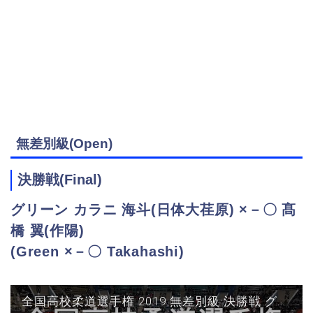
無差別級(Open)
決勝戦(Final)
グリーン カラニ 海斗(日体大荏原) ×－〇 髙
橋 翼(作陽)
(Green ×－〇 Takahashi)
全国高校柔道選手権 2019 無差別級 決勝戦 グリーン vs 髙橋 JUDO