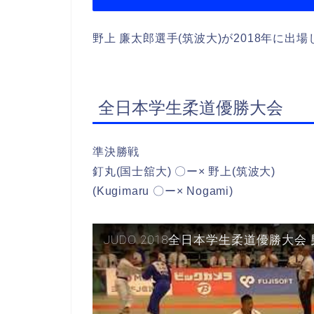
野上 廉太郎選手(筑波大)が2018年に出
全日本学生柔道優勝大会
準決勝戦
釘丸(国士舘大) 〇ー× 野上(筑波大)
(Kugimaru 〇ー× Nogami)
JUDO 2018全日本学生柔道優勝大会