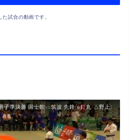
場した試合の動画です。
 男子準決勝 国士館vs筑波 先鋒(○釘丸-△野上)