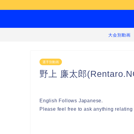
大会別動画
選手別動画
野上 廉太郎(Rentaro.N
English Follows Japanese.
Please feel free to ask anything relatin