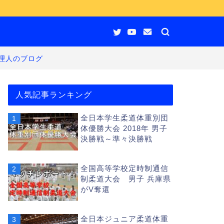
理人のブログ
人気記事ランキング
全日本学生柔道体重別団
体優勝大会 2018年 男子
決勝戦～準々決勝戦
全国高等学校定時制通信
制柔道大会 男子 兵庫県
がV奪還
全日本ジュニア柔道体重