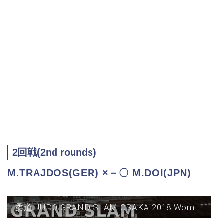
2回戦(2nd rounds)
M.TRAJDOS(GER) ×－〇 M.DOI(JPN)
柔道 JUDO GRAND SLAM OSAKA 2018 Women 63kg Second Round M TRAJDOS vs M DOI グランドスラム大阪