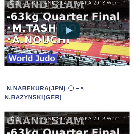
柔道 JUDO GRAND SLAM OSAKA 2018 Women 63kg Quarter Final M TASHIRO vs A NOUCHI グランドスラム大阪
N.NABEKURA(JPN) 〇－×
N.BAZYNSKI(GER)
柔道 JUDO GRAND SLAM OSAKA 2018 Women 63kg Quarter Final N NABEKURA vs N BAZYNSKI グランドスラム大阪