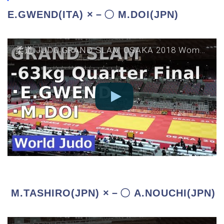
E.GWEND(ITA) ×－〇 M.DOI(JPN)
柔道 JUDO GRAND SLAM OSAKA 2018 Women 63kg Quarter Final E GWEND vs M DOI グランドスラム大阪
M.TASHIRO(JPN) ×－〇 A.NOUCHI(JPN)