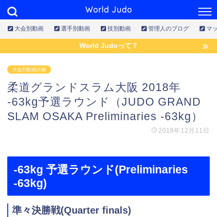
World Judo
大会別動画
選手別動画
技別動画
管理人のブログ
マ
World Judoって？
大会別動画詳細
柔道グランドスラム大阪 2018年
-63kg予選ラウンド（JUDO GRAND
SLAM OSAKA Preliminaries -63kg）
2018年12月11日
-63kg 予選ラウンド(Preliminaries
-63kg)
準々決勝戦(
Quarter finals
)