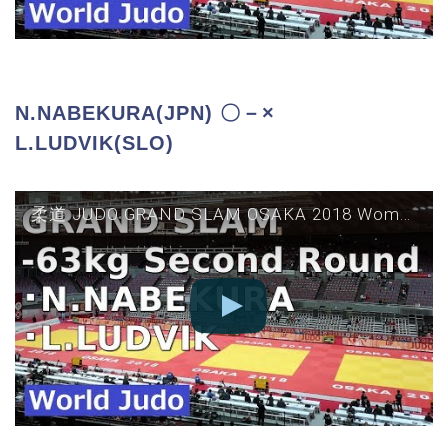
N.NABEKURA(JPN) 〇－×
L.LUDVIK(SLO)
柔道 JUDO GRAND SLAM OSAKA 2018 Women 63kg Second Round N NABEKURA vs L LUDVIK グランドスラム大阪