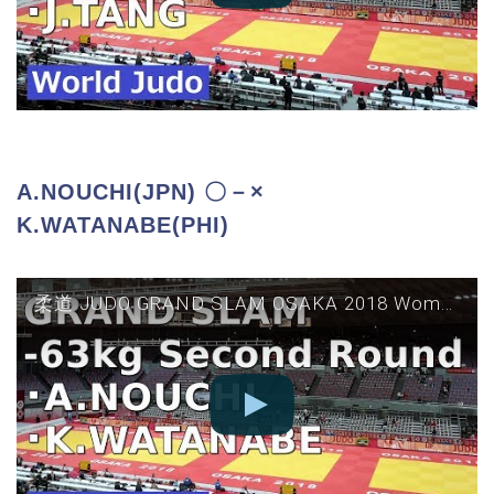
A.NOUCHI(JPN) 〇－×
K.WATANABE(PHI)
柔道 JUDO GRAND SLAM OSAKA 2018 Women 63kg Second Round A NOUCHI vs K WATANABE グランドスラム大阪