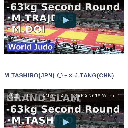
M.TASHIRO(JPN) 〇－× J.TANG(CHN)
柔道 JUDO GRAND SLAM OSAKA 2018 Women 63kg Second Round M TASHIRO vs J TANG グランドスラム大阪