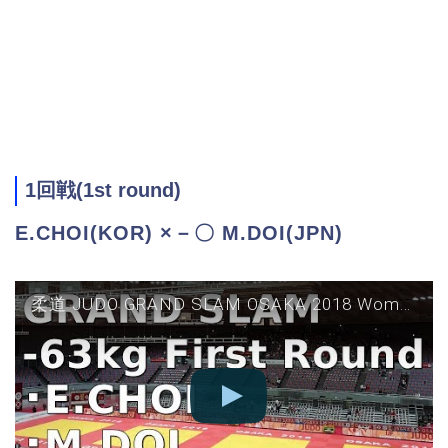
1回戦(1st round)
E.CHOI(KOR) ×－〇 M.DOI(JPN)
柔道 JUDO GRAND SLAM OSAKA 2018 Women 63kg First Round E CHOI vs M DOI グランドスラム大阪