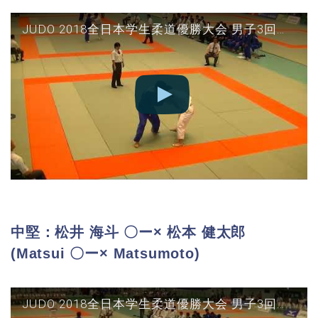
JUDO 2018全日本学生柔道優勝大会 男子3回戦 日本体育vs同志社 五将(大吉○-△中山)
中堅：松井 海斗 〇ー× 松本 健太郎
(Matsui 〇ー× Matsumoto)
JUDO 2018全日本学生柔道優勝大会 男子3回戦 日本体育vs同志社 中堅(松井○-△松本)