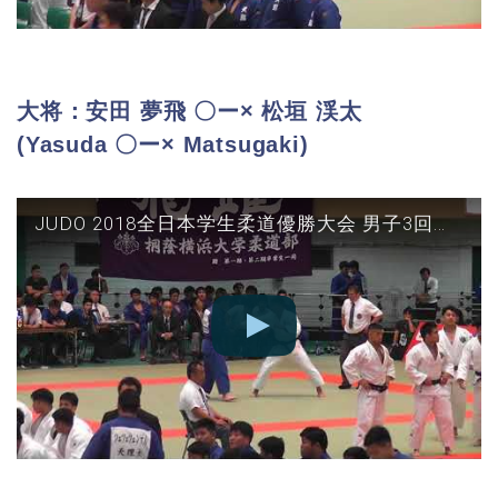
大将：安田 夢飛 〇ー× 松垣 渓太
(Yasuda 〇ー× Matsugaki)
JUDO 2018全日本学生柔道優勝大会 男子3回戦 国士館vs順天堂 大将(安田○-△松垣)