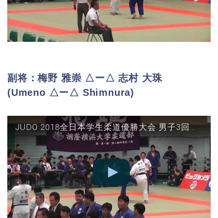
副将：梅野 雅崇 △ー△ 志村 大珠
(Umeno △ー△ Shimnura)
JUDO 2018全日本学生柔道優勝大会 男子3回戦 国士館vs順天堂 副将(梅野×志村)