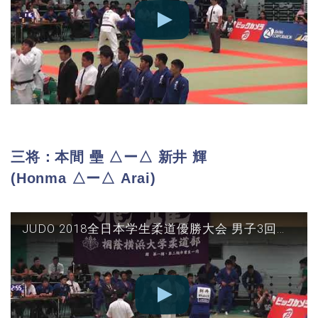
三将：本間 壘 △ー△ 新井 輝
(Honma △ー△ Arai)
JUDO 2018全日本学生柔道優勝大会 男子3回戦 国士館vs順天堂 三将(本間×新井)