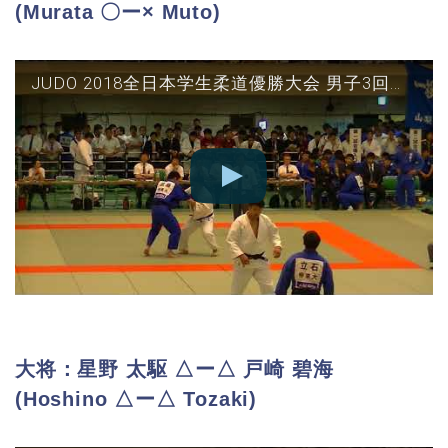
(Murata 〇ー× Muto)
JUDO 2018全日本学生柔道優勝大会 男子3回戦 東海大vs桐蔭横浜 副将(村田○‐△武藤)
大将：星野 太駆 △ー△ 戸崎 碧海
(Hoshino △ー△ Tozaki)