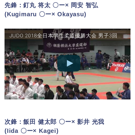
先鋒：釘丸 将太 〇ー× 岡安 智弘
(Kugimaru 〇ー× Okayasu)
JUDO 2018全日本学生柔道優勝大会 男子3回戦 国士館vs順天堂 先鋒(釘丸○-△岡安)
次鋒：飯田 健太郎 〇ー× 影井 光我
(Iida 〇ー× Kagei)