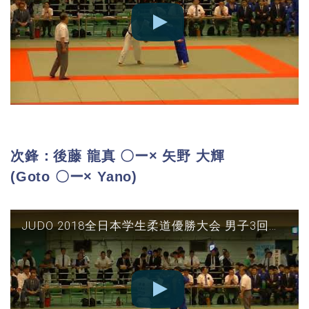
次鋒：後藤 龍真 〇ー× 矢野 大輝
(Goto 〇ー× Yano)
JUDO 2018全日本学生柔道優勝大会 男子3回戦 東海大vs桐蔭横浜 次鋒(後藤○‐△矢野)