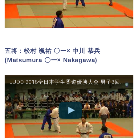
五将：松村 颯祐 〇ー× 中川 恭兵
(Matsumura 〇ー× Nakagawa)
JUDO 2018全日本学生柔道優勝大会 男子3回戦 東海大vs桐蔭横浜 五将(松村○‐△中川)