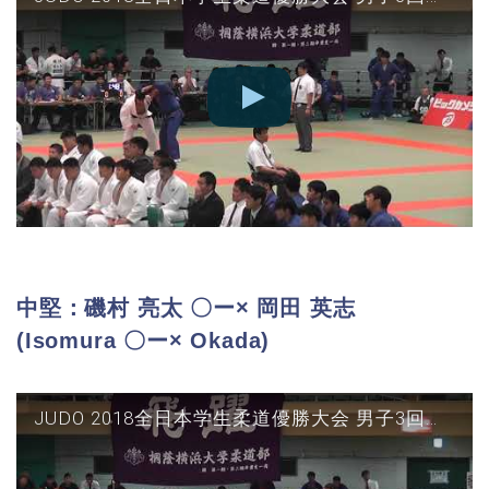
中堅：磯村 亮太 〇ー× 岡田 英志
(Isomura 〇ー× Okada)
JUDO 2018全日本学生柔道優勝大会 男子3回戦 国士館vs順天堂 中堅(磯村○-△岡田)