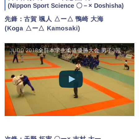
(Nippon Sport Science 〇－× Doshisha)
先鋒：古賀 颯人 △ー△ 鴨崎 大海
(Koga △ー△ Kamosaki)
JUDO 2018全日本学生柔道優勝大会 男子3回戦 日本体育vs同志社 先鋒(古賀×鴨崎)