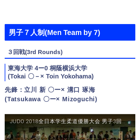
男子７人制
(Men Team by 7)
３回戦(3rd Rounds)
東海大学 4ー0 桐蔭横浜大学
(Tokai 〇－× Toin Yokohama)
先鋒：立川 新 〇ー× 溝口 琢海
(Tatsukawa 〇ー× Mizoguchi)
JUDO 2018全日本学生柔道優勝大会 男子3回戦 東海大vs桐蔭横浜 先鋒(立川○‐△溝口)