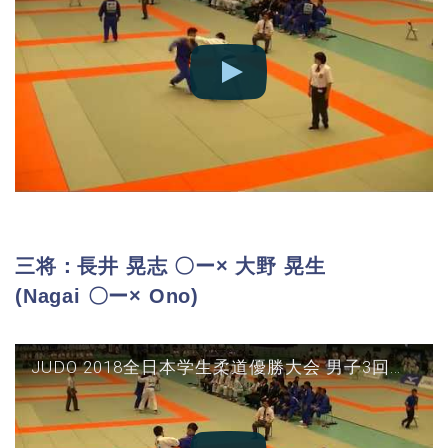
三将：長井 晃志 〇ー× 大野 晃生
(Nagai 〇ー× Ono)
JUDO 2018全日本学生柔道優勝大会 男子3回戦 日本体育vs同志社 三将(長井○-△大野)