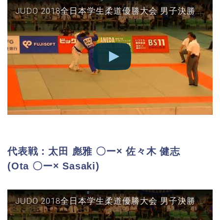
JUDO 2018全日本学生柔道優勝大会 男子決勝 東海大vs筑波 大将(△村田-○佐々木)
代表戦：太田 彪雅 〇ー× 佐々木 健志
(Ota 〇ー× Sasaki)
JUDO 2018全日本学生柔道優勝大会 男子決勝 東海大vs筑波 代表戦(○太田-△佐々木)