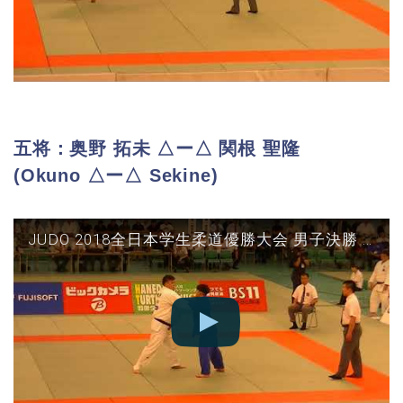
五将：奥野 拓未 △ー△ 関根 聖隆
(Okuno △ー△ Sekine)
JUDO 2018全日本学生柔道優勝大会 男子決勝 東海大vs筑波 五将(奥野×関根)