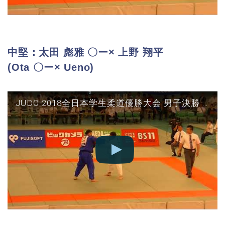
中堅：太田 彪雅 〇ー× 上野 翔平
(Ota 〇ー× Ueno)
JUDO 2018全日本学生柔道優勝大会 男子決勝 東海大vs筑波 中堅(○太田-△上野)