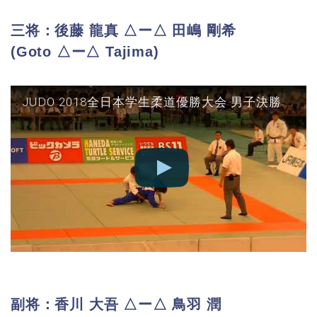
三将：後藤 龍真 △ー△ 田嶋 剛希
(Goto △ー△ Tajima)
JUDO 2018全日本学生柔道優勝大会 男子決勝 東海大vs筑波 三将(後藤×田嶋)
副将：香川 大吾 △ー△ 鳥羽 潤