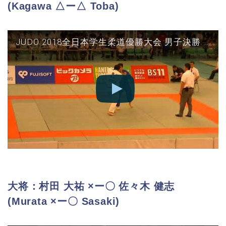
(Kagawa △ー△ Toba)
JUDO 2018全日本学生柔道優勝大会 男子決勝 東海大vs筑波 副将(香川×鳥羽)
大将：村田 大祐 ×ー〇 佐々木 健志
(Murata ×ー〇 Sasaki)