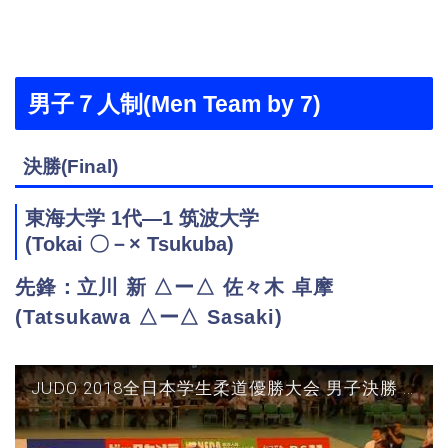
男子７人制(Men Team by 7)
決勝(Final)
東海大学 1代―1 筑波大学
(Tokai 〇－× Tsukuba)
先鋒：立川 新 △ー△ 佐々木 卓摩
(Tatsukawa △ー△ Sasaki)
JUDO 2018全日本学生柔道優勝大会 男子決勝 東海大vs筑波 先鋒(立川×佐々木)