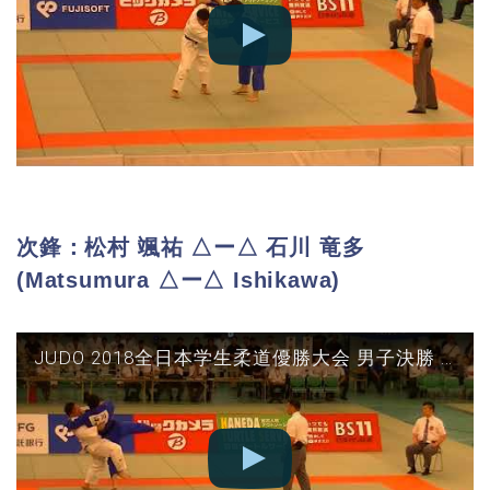
次鋒：松村 颯祐 △ー△ 石川 竜多
(Matsumura △ー△ Ishikawa)
JUDO 2018全日本学生柔道優勝大会 男子決勝 東海大vs筑波 次鋒(松村×石川)