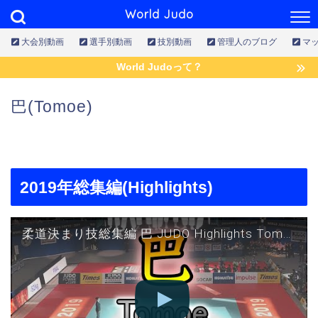
World Judo
大会別動画
選手別動画
技別動画
管理人のブログ
マ
World Judoって？
巴(Tomoe)
2019年総集編(Highlights)
柔道決まり技総集編 巴 JUDO Highlights Tomoenage 2019